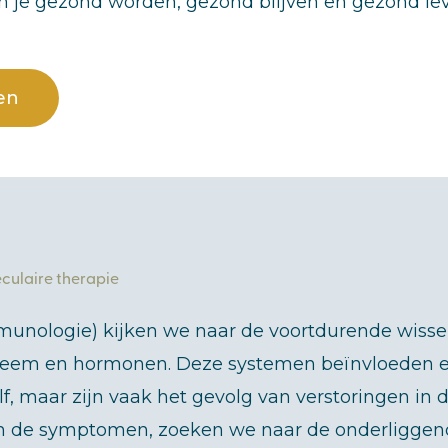
 je gezond worden, gezond blijven en gezond le
en
eculaire therapie
munologie) kijken we naar de voortdurende wiss
steem en hormonen. Deze systemen beïnvloeden e
f, maar zijn vaak het gevolg van verstoringen in 
en de symptomen, zoeken we naar de onderligge