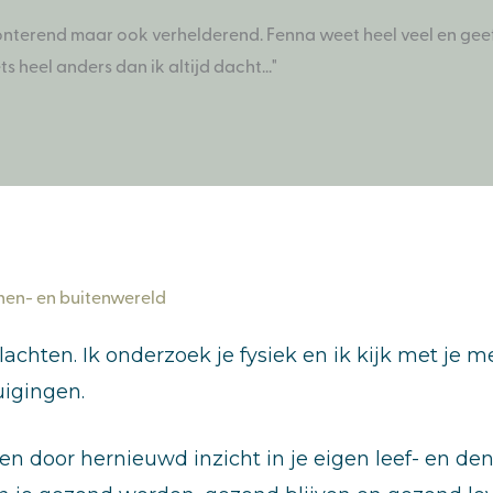
nterend maar ook verhelderend. Fenna weet heel veel en geeft
 heel anders dan ik altijd dacht..."
innen- en buitenwereld
en. Ik onderzoek je fysiek en ik kijk met je mee na
uigingen.
n door hernieuwd inzicht in je eigen leef- en denk