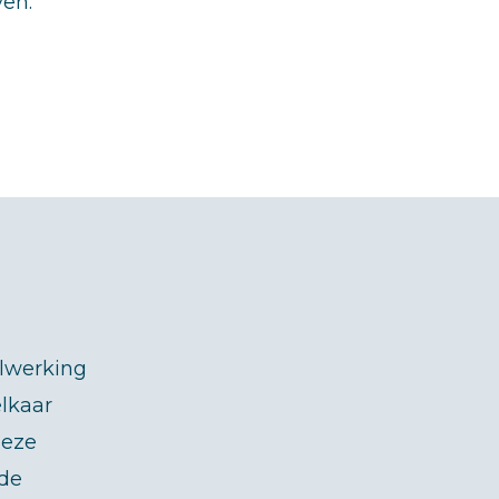
ven.
elwerking
lkaar
deze
nde