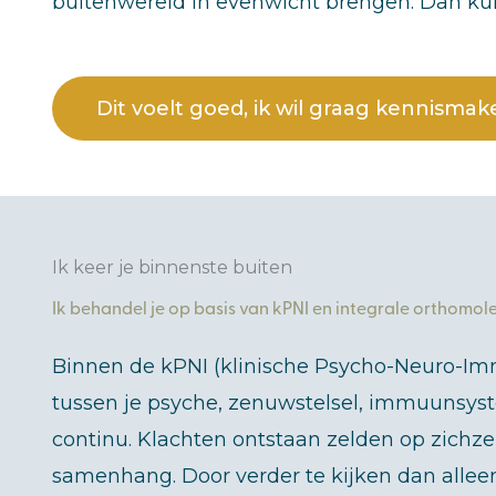
buitenwereld in evenwicht brengen. Dan kun
Dit voelt goed, ik wil graag kennismak
Ik keer je binnenste buiten
Ik behandel je op basis van kPNI en integrale orthomol
Binnen de kPNI (klinische Psycho-Neuro-Im
tussen je psyche, zenuwstelsel, immuunsy
continu. Klachten ontstaan zelden op zichzel
samenhang. Door verder te kijken dan alle