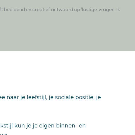
 beeldend en creatief antwoord op 'lastige' vragen. Ik
ar je leefstijl, je sociale positie, je
stijl kun je je eigen binnen- en